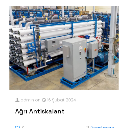
admin
on
16 Şubat 2024
Ağrı Antiskalant
0
Read more