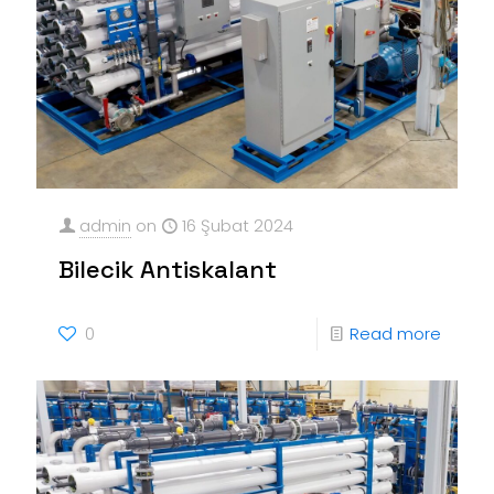
admin
on
16 Şubat 2024
Bilecik Antiskalant
0
Read more