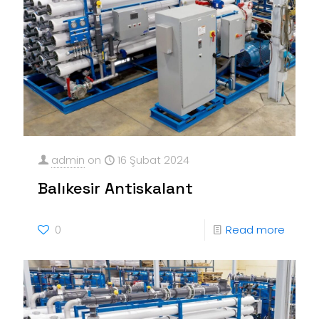
admin
on
16 Şubat 2024
Balıkesir Antiskalant
0
Read more