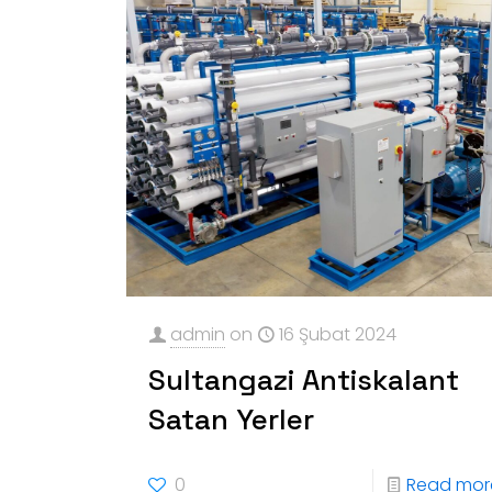
admin
on
16 Şubat 2024
Sultangazi Antiskalant
Satan Yerler
0
Read mor