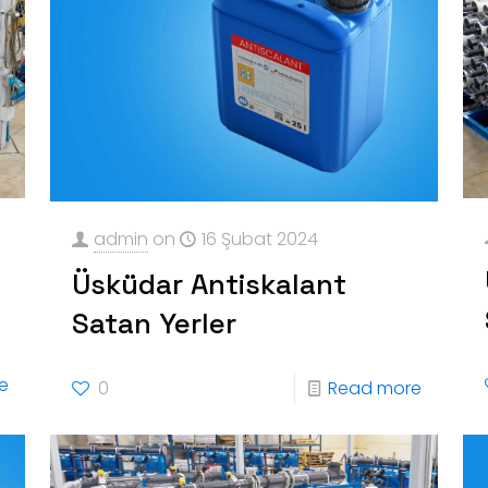
admin
on
16 Şubat 2024
Üsküdar Antiskalant
Satan Yerler
e
0
Read more