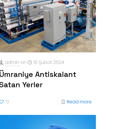
admin
on
16 Şubat 2024
Ümraniye Antiskalant
Satan Yerler
0
Read more