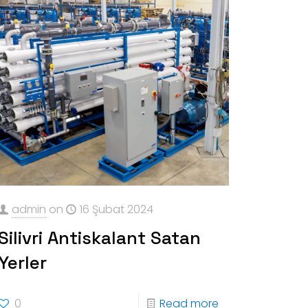
admin
on
16 Şubat 2024
Silivri Antiskalant Satan
Yerler
0
Read more