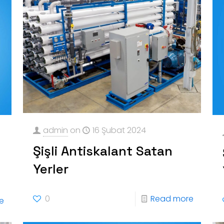
admin
on
16 Şubat 2024
Şişli Antiskalant Satan
Yerler
0
Read more
e