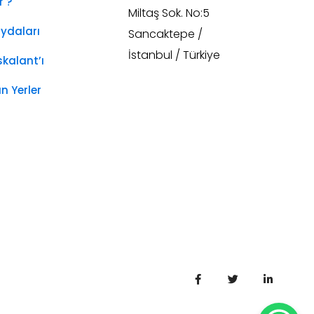
r ?
Miltaş Sok. No:5
aydaları
Sancaktepe /
İstanbul / Türkiye
kalant’ı
n Yerler