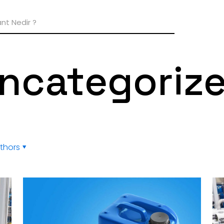
ncategoriz
thors