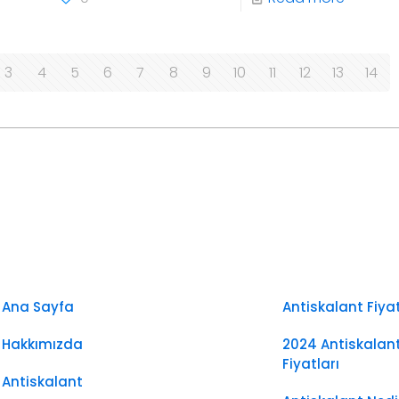
3
4
5
6
7
8
9
10
11
12
13
14
Ana Sayfa
Antiskalant Fiyat
Hakkımızda
2024 Antiskalan
Fiyatları
Antiskalant