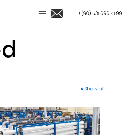
+(90) 531 696 41 99
ed
Show all