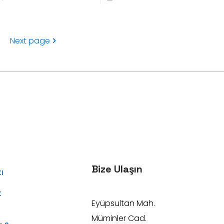
Next page
Bize Ulaşın
ı
t
Eyüpsultan Mah.
Müminler Cad.