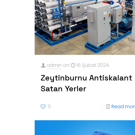
admin
on
16 Şubat 2024
Zeytinburnu Antiskalant
Satan Yerler
0
Read mor