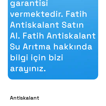
garantisi
vermektedir. Fatih
Antiskalant Satın
Al. Fatih Antiskalant
Su Arıtma hakkında
bilgi için bizi
arayınız.
Antiskalant