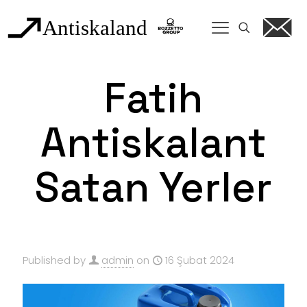
Fatih
Antiskalant
Satan Yerler
Published by
admin
on
16 Şubat 2024