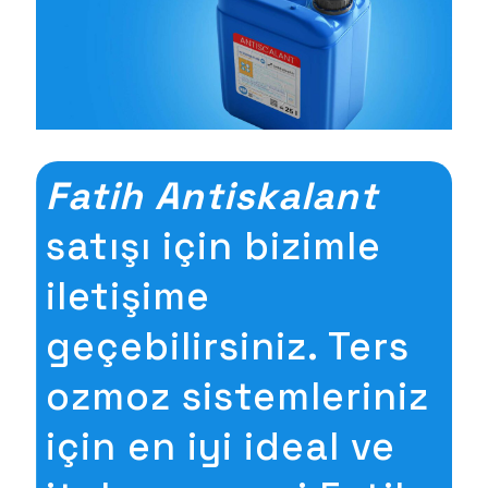
Fatih Antiskalant
satışı için bizimle
iletişime
geçebilirsiniz. Ters
ozmoz sistemleriniz
için en iyi ideal ve