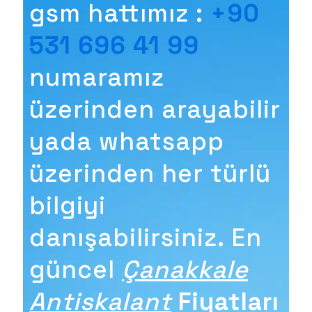
gsm hattımız :
+90
531 696 41 99
numaramız
üzerinden arayabilir
yada whatsapp
üzerinden her türlü
bilgiyi
danışabilirsiniz. En
güncel
Çanakkale
Antiskalant
Fiyatları