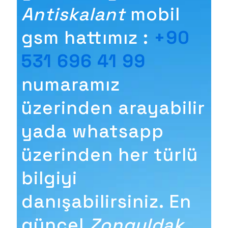
Antiskalant
mobil
gsm hattımız :
+90
531 696 41 99
numaramız
üzerinden arayabilir
yada whatsapp
üzerinden her türlü
bilgiyi
danışabilirsiniz. En
güncel
Zonguldak