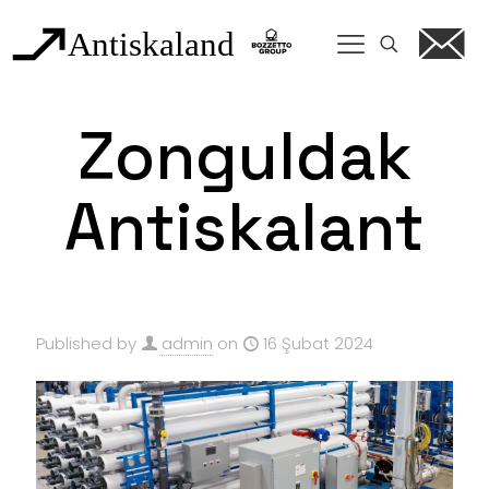
Zonguldak
Antiskalant
Published by
admin
on
16 Şubat 2024