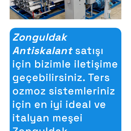
Zonguldak
Antiskalant
satışı
için bizimle iletişime
geçebilirsiniz. Ters
ozmoz sistemleriniz
için en iyi ideal ve
italyan meşei