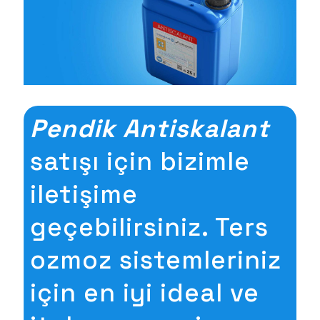
Pendik Antiskalant
satışı için bizimle
iletişime
geçebilirsiniz. Ters
ozmoz sistemleriniz
için en iyi ideal ve