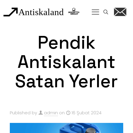
Pendik
Antiskalant
Satan Yerler
Published by
admin
on
16 Şubat 2024